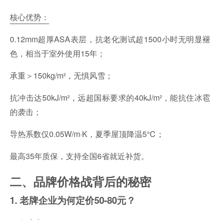
核心优势：
0.12mm超厚ASA表层，抗老化测试超1500小时无明显褪
色，相当于室外使用15年；
承重＞150kg/m²，无惧风雪；
抗冲击达50kJ/m²，远超国标要求的
40kJ/m²，能抗住冰雹
的袭击；
导热系数仅0.05W/m·K，夏季屋顶降温5℃；
最高35年质保，支持全国6省就近补货。
二、品牌价格战背后的秘密
1. 老牌企业为何定价50-80元？