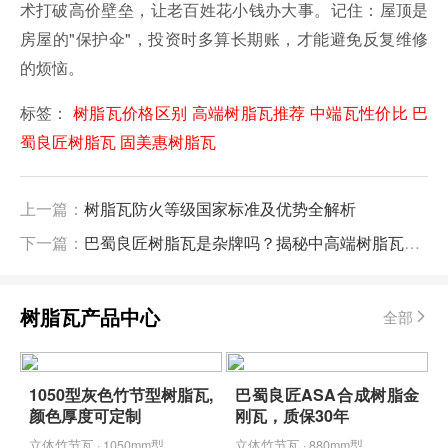
术打破高价壁垒，让老百姓花小钱办大事。记住：屋顶是
房屋的"保护伞"，投资时多算长期账，才能避免反复维修
的烦恼。
标签：
树脂瓦价格区别
高端树脂瓦推荐
中端瓦性价比
巴
蜀良匠树脂瓦
固美惠树脂瓦
上一篇：
树脂瓦防火等级国家标准及优势全解析
下一篇：
巴蜀良匠树脂瓦是杂牌吗？揭秘中高端树脂瓦的性价比之王​
树脂瓦产品中心
全部
1050型灰色竹节型树脂瓦,
巴蜀良匠ASA合成树脂金
颜色厚度可定制
刚瓦，质保30年
立体竹节瓦 · 1050mm型
立体竹节瓦 · 880mm型