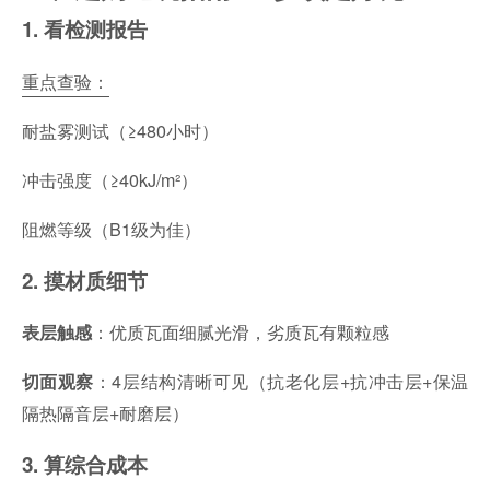
1. 看检测报告
重点查验：
耐盐雾测试（≥480小时）
冲击强度（≥40kJ/m²）
阻燃等级（B1级为佳）
2. 摸材质细节
：优质瓦面细腻光滑，劣质瓦有颗粒感
表层触感
：4层结构清晰可见（抗老化层+抗冲击层+保温
切面观察
隔热隔音层+耐磨层）
3. 算综合成本