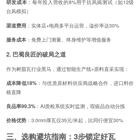
：每年投入营收的8%用于抗风揭测试（如12级
研发成本
台风模拟）
：实体店+电商多平台运营，溢价率达30%
渠道费用
：免费上门测量、终身维护等增值服务
服务成本
2. 巴蜀良匠的破局之道
作为树脂瓦行业黑马，通过智能生产线+原料直采实现：
：与优质原材料供应商战略合作，进口料价
成本降低18%
格直降
：AI质检系统实时监测，瑕疵品自动分拣
良品率99.3%
：3.0mm厚瓦仅35元/米起，比同行便宜30%
价格优势
三、选购避坑指南：3步锁定好瓦