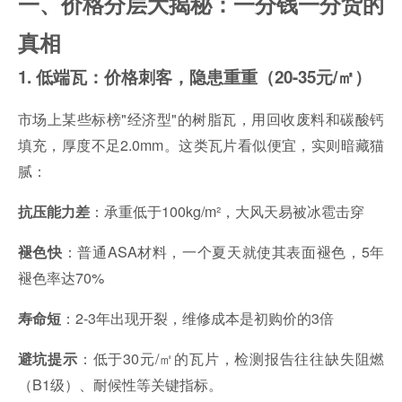
一、价格分层大揭秘：一分钱一分货的
真相
1. 低端瓦：价格刺客，隐患重重（20-35元/㎡）
市场上某些标榜"经济型"的树脂瓦，用回收废料和碳酸钙
填充，厚度不足2.0mm。这类瓦片看似便宜，实则暗藏猫
腻：
：承重低于100kg/m²，大风天易被冰雹击穿
抗压能力差
：普通ASA材料，一个夏天就使其表面褪色，5年
褪色快
褪色率达70%
：2-3年出现开裂，维修成本是初购价的3倍
寿命短
：低于30元/㎡的瓦片，检测报告往往缺失阻燃
避坑提示
（B1级）、耐候性等关键指标。