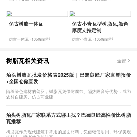
仿古树脂一体瓦
仿古小青瓦型树脂瓦,颜色
厚度支持定制
仿古一体瓦 · 1050mm型
仿古小青瓦 · 1050mm型
树脂瓦相关资讯
全部
泊头树脂瓦批发价格表2025版｜巴蜀良匠厂家直销报价
+全国仓储直发
随着绿色建材的普及，树脂瓦凭借耐腐蚀、隔热隔音等优势，成为
农村自建房、仿古商业建
泊头树脂瓦厂家联系方式哪里找？巴蜀良匠高性价比树脂
瓦推荐
树脂瓦作为现代建筑中常用的屋面材料，凭借轻便耐用、环保美观
等特点，逐渐替代传统瓦