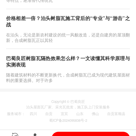
价格相差一倍？泊头树脂瓦施工背后的“专业”与“游击”之
战
在泊头，无论是新农村建设的统一风貌改造，还是自建房的屋顶翻
新，合成树脂瓦正以其轻
巴蜀良匠树脂瓦隔热效果怎么样？一文读懂其科学原理与
实测表现
随着建筑材料的不断更新换代，合成树脂瓦已成为现代建筑屋面材
料的重要选择。对于许多
Copyright © 巴蜀良匠
泊头
屋面瓦厂家
、
采光瓦
批发，施工队上门安装服务
服务城市
：
四川
自贡
宜宾
山东
佛山
自贡富顺县
蜀ICP备2024095838号-2