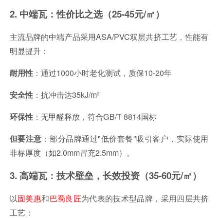
2. 中端瓦：性价比之选（25-45元/㎡）
主流品牌的中端产品采用ASA/PVC双层共挤工艺，性能有
明显提升：
：通过1000小时老化测试，质保10-20年
耐用性
：抗冲击达35kJ/m²
安全性
：无甲醛释放，符合GB/T 8814国标
环保性
：部分品牌通过"低价套餐"吸引客户，实际使用
但要注意
非标厚度（如2.0mm冒充2.5mm）。
3. 高端瓦：技术壁垒，长效投资（35-60元/㎡）
以
固美惠
和
巴蜀良匠
为代表的技术型品牌，采用四层共挤
工艺：