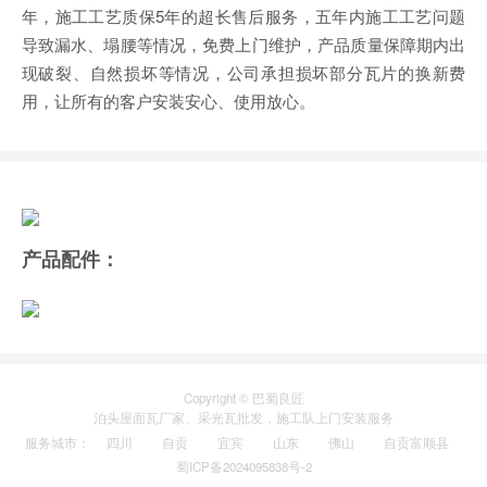
年，施工工艺质保5年的超长售后服务，五年内施工工艺问题
导致漏水、塌腰等情况，免费上门维护，产品质量保障期内出
现破裂、自然损坏等情况，公司承担损坏部分瓦片的换新费
用，让所有的客户安装安心、使用放心。
产品配件：
Copyright © 巴蜀良匠
泊头
屋面瓦厂家
、
采光瓦
批发，施工队上门安装服务
服务城市
：
四川
自贡
宜宾
山东
佛山
自贡富顺县
蜀ICP备2024095838号-2