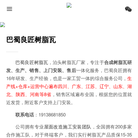
巴蜀良匠树脂瓦
巴蜀良匠
树脂瓦
，
泊头树脂瓦厂家，专注于
合成树脂瓦研
发、生产、销售、上门安装、售后
一体化服务，巴蜀良匠拥有
16年研发、生产经验，也是一家工贸一体的综合服务公司，
生
产线+仓库+运营中心遍布
四川、广东、江苏、辽宁、山东、湖
北、陕西、河南等8省
，
销售区域遍布全国，根据您的位置就
近发货，
附近客户
支持
上门安装
。
联系电话
：19138681850
公司拥有专业
屋面改造施工安装团队
，全国拥有200多家
合作施工队，对于终端客户，我们实行树脂瓦产品质保15-35