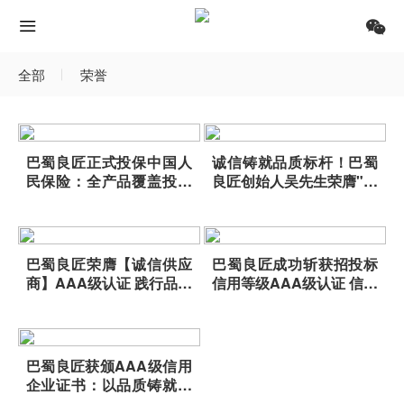
全部
荣誉
巴蜀良匠正式投保中国人
诚信铸就品质标杆！巴蜀
民保险：全产品覆盖投保
良匠创始人吴先生荣膺"诚
背后的品质底气
信企业家"称号
巴蜀良匠荣膺【诚信供应
巴蜀良匠成功斩获招投标
商】AAA级认证 践行品质
信用等级AAA级认证 信用
承诺再获权威认可
实力再获权威认可
巴蜀良匠获颁AAA级信用
企业证书：以品质铸就行
业新标杆​