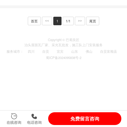
首页
1
1/1
尾页
<<
>>
Copyright © 巴蜀良匠
泊头
屋面瓦厂家
、
采光瓦
批发，施工队上门安装服务
服务城市
：
四川
自贡
宜宾
山东
佛山
自贡富顺县
蜀ICP备2024095838号-2
免费留言咨询
在线咨询
电话咨询