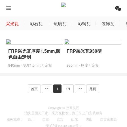
采光瓦
彩石瓦
琉璃瓦
彩钢瓦
装饰瓦
FRP采光瓦厚度1.5mm,颜
FRP采光瓦930型
色自由定制
840mm · 厚度1.5mm,可定制
930mm · 厚度可定制
首页
1
1/1
尾页
<<
>>
Copyright © 巴蜀良匠
泊头
屋面瓦厂家
、
采光瓦
批发，施工队上门安装服务
服务城市
：
四川
自贡
宜宾
山东
佛山
自贡富顺县
蜀ICP备2024095838号-2