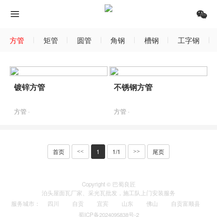
方管
矩管
圆管
角钢
槽钢
工字钢
镀锌方管
不锈钢方管
方管 ·
方管 ·
首页
1
1/1
尾页
<<
>>
Copyright © 巴蜀良匠
泊头
屋面瓦厂家
、
采光瓦
批发，施工队上门安装服务
服务城市
：
四川
自贡
宜宾
山东
佛山
自贡富顺县
蜀ICP备2024095838号-2