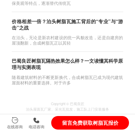
保美观等特点，逐渐替代传统瓦
价格相差一倍？泊头树脂瓦施工背后的“专业”与“游
击”之战
在泊头，无论是新农村建设的统一风貌改造，还是自建房的
屋顶翻新，合成树脂瓦正以其轻
巴蜀良匠树脂瓦隔热效果怎么样？一文读懂其科学原
理与实测表现
随着建筑材料的不断更新换代，合成树脂瓦已成为现代建筑
屋面材料的重要选择。对于许多
Copyright © 巴蜀良匠
泊头
屋面瓦厂家
、
采光瓦
批发，施工队上门安装服务
服务城市
：
四川
自贡
宜宾
山东
佛山
自贡富顺县
留言免费获取树脂瓦报价
蜀ICP备2024095838号-2
在线咨询
电话咨询