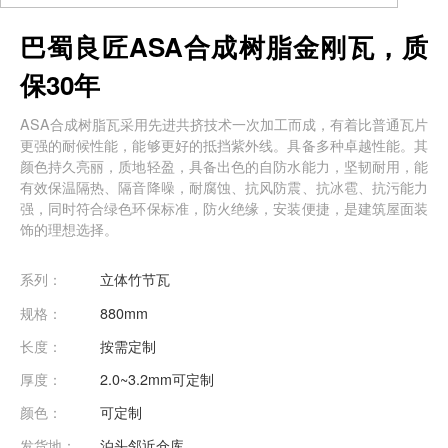
巴蜀良匠ASA合成树脂金刚瓦，质
保30年
ASA合成树脂瓦采用先进共挤技术一次加工而成，有着比普通瓦片
更强的耐候性能，能够更好的抵挡紫外线。具备多种卓越性能。其
颜色持久亮丽，质地轻盈，具备出色的自防水能力，坚韧耐用，能
有效保温隔热、隔音降噪，耐腐蚀、抗风防震、抗冰雹、抗污能力
强，同时符合绿色环保标准，防火绝缘，安装便捷，是建筑屋面装
饰的理想选择。
系列：
立体竹节瓦
规格：
880mm
长度：
按需定制
厚度：
2.0~3.2mm可定制
颜色：
可定制
发货地：
泊头邻近仓库