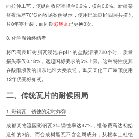
向拉伸工艺，使纵向收缩率降至0.9%，横向0.8%。新疆某
昼夜温差70℃的牧场案例显示，使用巴蜀良匠四层共挤瓦
片8年零开裂，而同期
彩钢瓦
已更换3次。
3. 化学腐蚀终结者
将巴蜀良匠树脂瓦浸泡在pH1的盐酸溶液720小时，质量
损失率仅0.18%，远超国标要求的5%上限。这种特性使其
在酸雨频发的川东地区大受欢迎，重庆某化工厂屋顶使用
12年仍完好如初。
二、传统瓦片的耐候困局
1. 彩钢瓦：锈蚀的定时炸弹
成都某物流园彩钢瓦3年锈蚀率达47%，维修费高达初始
造价的3倍。而合成树脂瓦不含金属成分，从根本上杜绝