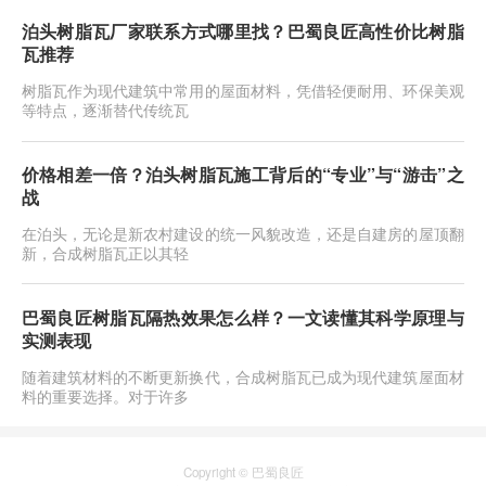
泊头树脂瓦厂家联系方式哪里找？巴蜀良匠高性价比树脂
瓦推荐
树脂瓦作为现代建筑中常用的屋面材料，凭借轻便耐用、环保美观
等特点，逐渐替代传统瓦
价格相差一倍？泊头树脂瓦施工背后的“专业”与“游击”之
战
在泊头，无论是新农村建设的统一风貌改造，还是自建房的屋顶翻
新，合成树脂瓦正以其轻
巴蜀良匠树脂瓦隔热效果怎么样？一文读懂其科学原理与
实测表现
随着建筑材料的不断更新换代，合成树脂瓦已成为现代建筑屋面材
料的重要选择。对于许多
Copyright © 巴蜀良匠