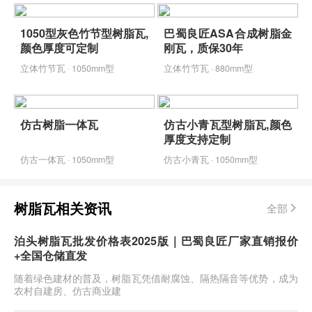
1050型灰色竹节型树脂瓦,
巴蜀良匠ASA合成树脂金
颜色厚度可定制
刚瓦，质保30年
立体竹节瓦 · 1050mm型
立体竹节瓦 · 880mm型
仿古树脂一体瓦
仿古小青瓦型树脂瓦,颜色
厚度支持定制
仿古一体瓦 · 1050mm型
仿古小青瓦 · 1050mm型
树脂瓦相关资讯
全部
泊头树脂瓦批发价格表2025版｜巴蜀良匠厂家直销报价
+全国仓储直发
随着绿色建材的普及，树脂瓦凭借耐腐蚀、隔热隔音等优势，成为
农村自建房、仿古商业建