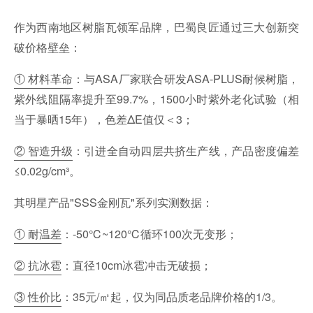
作为西南地区树脂瓦领军品牌，巴蜀良匠通过三大创新突
破价格壁垒：
① 材料革命
：与ASA厂家联合研发ASA-PLUS耐候树脂，
紫外线阻隔率提升至99.7%，
1500小时紫外老化试验（相
当于暴晒15年），色差ΔE值仅＜3
；
② 智造升级
：引进全自动四层共挤生产线，产品密度偏差
≤0.02g/cm³。
其明星产品"SSS金刚瓦"系列实测数据：
① 耐温差
：-50℃~120℃循环100次无变形；
② 抗冰雹
：直径10cm冰雹冲击无破损；
③ 性价比
：35元/㎡起，仅为同品质老品牌价格的1/3。