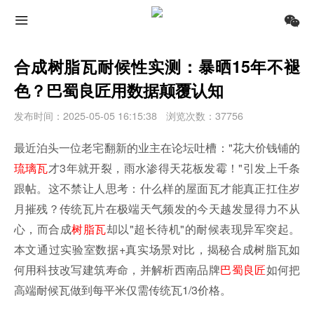
合成树脂瓦耐候性实测：暴晒15年不褪
色？巴蜀良匠用数据颠覆认知​
发布时间：2025-05-05 16:15:38
浏览次数：37756
最近泊头一位老宅翻新的业主在论坛吐槽："花大价钱铺的
琉璃瓦
才3年就开裂，雨水渗得天花板发霉！"引发上千条
跟帖。这不禁让人思考：什么样的屋面瓦才能真正扛住岁
月摧残？传统瓦片在极端天气频发的今天越发显得力不从
心，而合成
树脂瓦
却以"超长待机"的耐候表现异军突起。
本文通过实验室数据+真实场景对比，揭秘合成树脂瓦如
何用科技改写建筑寿命，并解析西南品牌
巴蜀良匠
如何把
高端耐候瓦做到每平米仅需传统瓦1/3价格。