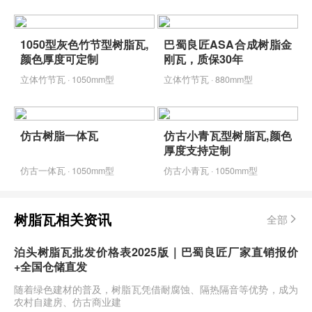
1050型灰色竹节型树脂瓦,
巴蜀良匠ASA合成树脂金
颜色厚度可定制
刚瓦，质保30年
立体竹节瓦 · 1050mm型
立体竹节瓦 · 880mm型
仿古树脂一体瓦
仿古小青瓦型树脂瓦,颜色
厚度支持定制
仿古一体瓦 · 1050mm型
仿古小青瓦 · 1050mm型
树脂瓦相关资讯
全部
泊头树脂瓦批发价格表2025版｜巴蜀良匠厂家直销报价
+全国仓储直发
随着绿色建材的普及，树脂瓦凭借耐腐蚀、隔热隔音等优势，成为
农村自建房、仿古商业建