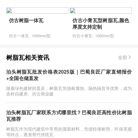
仿古树脂一体瓦
仿古小青瓦型树脂瓦,颜色
厚度支持定制
仿古一体瓦 · 1050mm型
仿古小青瓦 · 1050mm型
树脂瓦相关资讯
全部
泊头树脂瓦批发价格表2025版｜巴蜀良匠厂家直销报价
+全国仓储直发
随着绿色建材的普及，树脂瓦凭借耐腐蚀、隔热隔音等优势，成为
农村自建房、仿古商业建
泊头树脂瓦厂家联系方式哪里找？巴蜀良匠高性价比树脂
瓦推荐
树脂瓦作为现代建筑中常用的屋面材料，凭借轻便耐用、环保美观
等特点，逐渐替代传统瓦