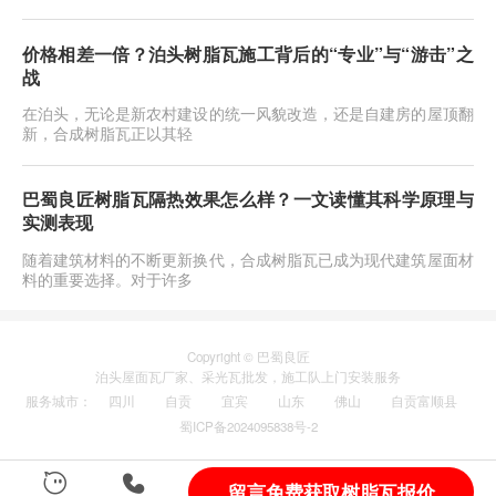
价格相差一倍？泊头树脂瓦施工背后的“专业”与“游击”之
战
在泊头，无论是新农村建设的统一风貌改造，还是自建房的屋顶翻
新，合成树脂瓦正以其轻
巴蜀良匠树脂瓦隔热效果怎么样？一文读懂其科学原理与
实测表现
随着建筑材料的不断更新换代，合成树脂瓦已成为现代建筑屋面材
料的重要选择。对于许多
Copyright © 巴蜀良匠
泊头
屋面瓦厂家
、
采光瓦
批发，施工队上门安装服务
服务城市
：
四川
自贡
宜宾
山东
佛山
自贡富顺县
蜀ICP备2024095838号-2
留言免费获取树脂瓦报价