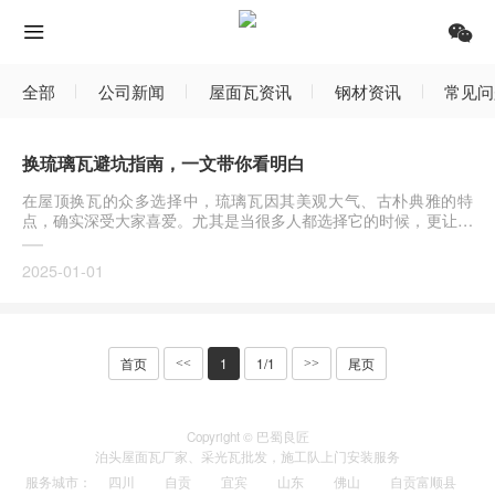
全部
公司新闻
屋面瓦资讯
钢材资讯
常见问
换琉璃瓦避坑指南，一文带你看明白
在屋顶换瓦的众多选择中，琉璃瓦因其美观大气、古朴典雅的特
点，确实深受大家喜爱。尤其是当很多人都选择它的时候，更让人
觉得这
2025-01-01
首页
1
1/1
尾页
<<
>>
Copyright © 巴蜀良匠
泊头
屋面瓦厂家
、
采光瓦
批发，施工队上门安装服务
服务城市
：
四川
自贡
宜宾
山东
佛山
自贡富顺县