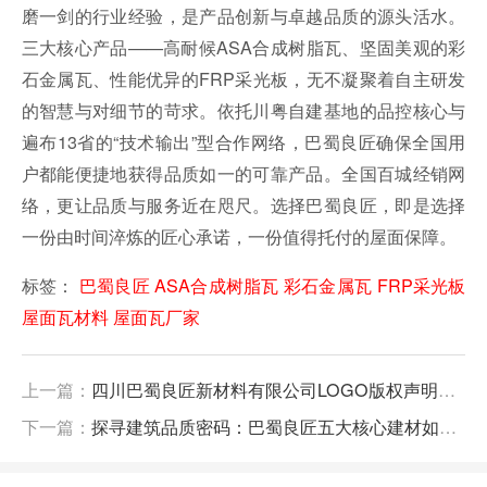
磨一剑的行业经验，是产品创新与卓越品质的源头活水。
三大核心产品——高耐候ASA合成树脂瓦、坚固美观的彩
石金属瓦、性能优异的FRP采光板，无不凝聚着自主研发
的智慧与对细节的苛求。依托川粤自建基地的品控核心与
遍布13省的“技术输出”型合作网络，巴蜀良匠确保全国用
户都能便捷地获得品质如一的可靠产品。全国百城经销网
络，更让品质与服务近在咫尺。选择巴蜀良匠，即是选择
一份由时间淬炼的匠心承诺，一份值得托付的屋面保障。
标签：
巴蜀良匠
ASA合成树脂瓦
彩石金属瓦
FRP采光板
屋面瓦材料
屋面瓦厂家
上一篇：
​​四川巴蜀良匠新材料有限公司LOGO版权声明暨品牌标识正式发布​
下一篇：
探寻建筑品质密码：巴蜀良匠五大核心建材如何重塑空间价值