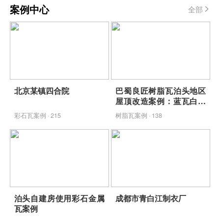
案例中心
全部
北京某镇四合院
巴蜀良匠树脂瓦泊头地区
屋顶改造案例：蓝瓦白墙
映青山，包工包料省心焕
彩石瓦案例 · 215
树脂瓦案例 · 138
新
泊头自建房使用彩石金属
成都市青白江制衣厂
瓦案例