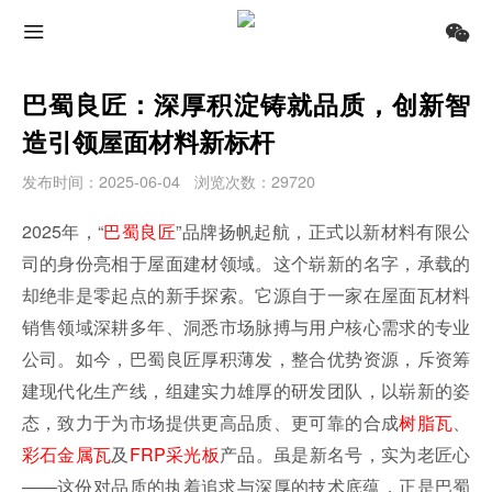
巴蜀良匠：深厚积淀铸就品质，创新智
造引领屋面材料新标杆
发布时间：2025-06-04
浏览次数：29720
2025年，“
巴蜀良匠
”品牌扬帆起航，正式以新材料有限公
司的身份亮相于屋面建材领域。这个崭新的名字，承载的
却绝非是零起点的新手探索。它源自于一家在屋面瓦材料
销售领域深耕多年、洞悉市场脉搏与用户核心需求的专业
公司。如今，巴蜀良匠厚积薄发，整合优势资源，斥资筹
建现代化生产线，组建实力雄厚的研发团队，以崭新的姿
态，致力于为市场提供更高品质、更可靠的合成
树脂瓦
、
彩石金属瓦
及
FRP采光板
产品。虽是新名号，实为老匠心
——这份对品质的执着追求与深厚的技术底蕴，正是巴蜀