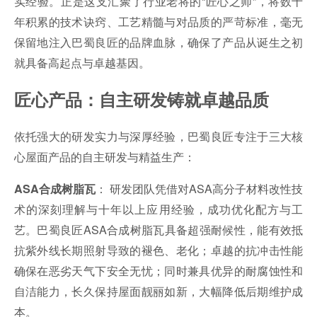
实经验。正是这支汇聚了行业老将的“匠心之师”，将数十
年积累的技术诀窍、工艺精髓与对品质的严苛标准，毫无
保留地注入巴蜀良匠的品牌血脉，确保了产品从诞生之初
就具备高起点与卓越基因。
匠心产品：自主研发铸就卓越品质
依托强大的研发实力与深厚经验，巴蜀良匠专注于三大核
心屋面产品的自主研发与精益生产：
： 研发团队凭借对ASA高分子材料改性技
ASA合成树脂瓦
术的深刻理解与十年以上应用经验，成功优化配方与工
艺。巴蜀良匠ASA合成树脂瓦具备超强耐候性，能有效抵
抗紫外线长期照射导致的褪色、老化；卓越的抗冲击性能
确保在恶劣天气下安全无忧；同时兼具优异的耐腐蚀性和
自洁能力，长久保持屋面靓丽如新，大幅降低后期维护成
本。