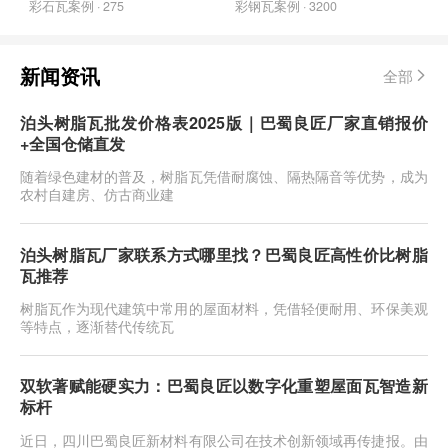
彩石瓦案例 · 275
彩钢瓦案例 · 3200
新闻资讯
全部
泊头树脂瓦批发价格表2025版｜巴蜀良匠厂家直销报价
+全国仓储直发
随着绿色建材的普及，树脂瓦凭借耐腐蚀、隔热隔音等优势，成为
农村自建房、仿古商业建
泊头树脂瓦厂家联系方式哪里找？巴蜀良匠高性价比树脂
瓦推荐
树脂瓦作为现代建筑中常用的屋面材料，凭借轻便耐用、环保美观
等特点，逐渐替代传统瓦
双软著赋能硬实力：巴蜀良匠以数字化重塑屋面瓦智造新
标杆
近日，四川巴蜀良匠新材料有限公司在技术创新领域再传捷报。由