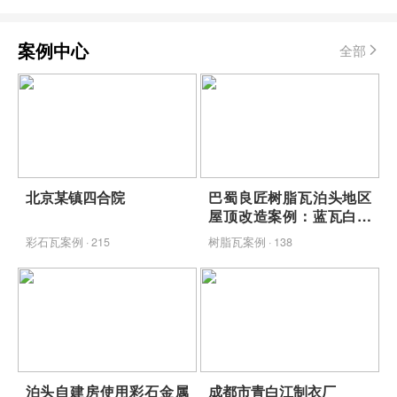
案例中心
全部
北京某镇四合院
巴蜀良匠树脂瓦泊头地区
屋顶改造案例：蓝瓦白墙
映青山，包工包料省心焕
彩石瓦案例 · 215
树脂瓦案例 · 138
新
泊头自建房使用彩石金属
成都市青白江制衣厂