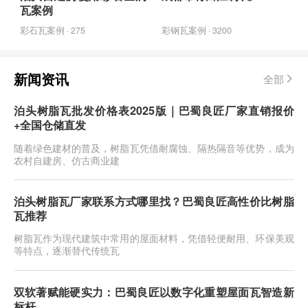
瓦案例
彩石瓦案例 · 275
彩钢瓦案例 · 3200
新闻资讯
全部
泊头树脂瓦批发价格表2025版｜巴蜀良匠厂家直销报价
+全国仓储直发
随着绿色建材的普及，树脂瓦凭借耐腐蚀、隔热隔音等优势，成为
农村自建房、仿古商业建
泊头树脂瓦厂家联系方式哪里找？巴蜀良匠高性价比树脂
瓦推荐
树脂瓦作为现代建筑中常用的屋面材料，凭借轻便耐用、环保美观
等特点，逐渐替代传统瓦
双软著赋能硬实力：巴蜀良匠以数字化重塑屋面瓦智造新
标杆