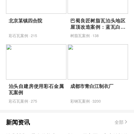
北京某镇四合院
巴蜀良匠树脂瓦泊头地区
屋顶改造案例：蓝瓦白墙
映青山，包工包料省心焕
彩石瓦案例 · 215
树脂瓦案例 · 138
新
泊头自建房使用彩石金属
成都市青白江制衣厂
瓦案例
彩石瓦案例 · 275
彩钢瓦案例 · 3200
新闻资讯
全部